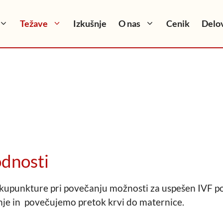
Težave
Izkušnje
O nas
Cenik
Delov
odnosti
kupunkture pri povečanju možnosti za uspešen IVF pos
je in povečujemo pretok krvi do maternice.