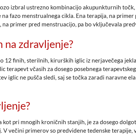
zo izbral ustrezno kombinacijo akupunkturnih točk, k
 na fazo menstrualnega cikla. Ena terapija, na primer 
 na primer pred menstruacijo, pa bo vključevala pred
m na zdravljenje?
 12 finih, sterilnih, kirurških iglic iz nerjavečega jek
iglic terapevt včasih za dosego posebnega terapevtske
tev iglic ne pušča sledi, saj se točka zaradi naravne el
ljenje?
 kot pri mnogih kroničnih stanjih, je za dosego dolgot
. V večini primerov so predvidene tedenske terapije, v