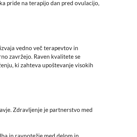
a pride na terapijo dan pred ovulacijo,
u izvaja vedno več terapevtov in
rno zavržejo. Raven kvalitete se
enju, ki zahteva upoštevanje visokih
ravje. Zdravljenje je partnerstvo med
adba in ravnotežje med delom in