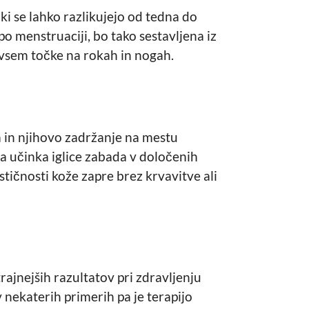
i se lahko razlikujejo od tedna do
po menstruaciji, bo tako sestavljena iz
vsem točke na rokah in nogah.
la in njihovo zadržanje na mestu
ga učinka iglice zabada v določenih
astičnosti kože zapre brez krvavitve ali
rajnejših razultatov pri zdravljenju
 nekaterih primerih pa je terapijo