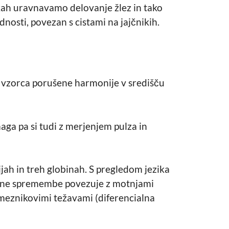
kah uravnavamo delovanje žlez in tako
osti, povezan s cistami na jajčnikih.
a vzorca porušene harmonije v središču
ga pa si tudi z merjenjem pulza in
ijah in treh globinah. S pregledom jezika
stne spremembe povezuje z motnjami
ameznikovimi težavami (diferencialna