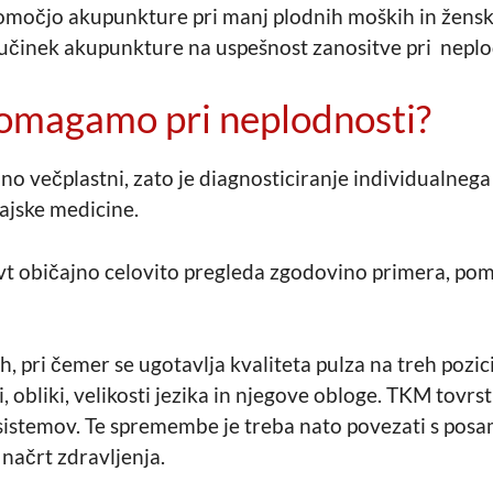
 pomočjo akupunkture pri manj plodnih moških in žens
činek akupunkture na uspešnost zanositve pri neplodn
omagamo pri neplodnosti?
no večplastni, zato je diagnosticiranje individualneg
ajske medicine.
t običajno celovito pregleda zgodovino primera, poma
, pri čemer se ugotavlja kvaliteta pulza na treh pozic
bliki, velikosti jezika in njegove obloge. TKM tovr
 sistemov. Te spremembe je treba nato povezati s pos
 načrt zdravljenja.