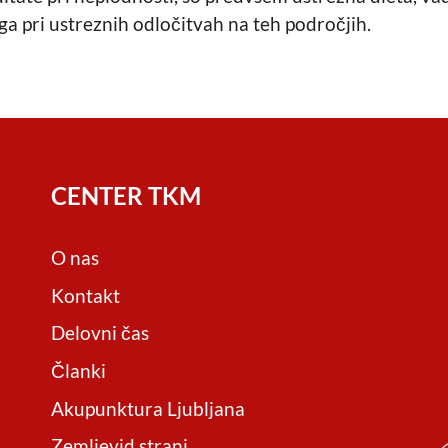
a pri ustreznih odločitvah na teh področjih.
CENTER TKM
O nas
Kontakt
Delovni čas
Članki
Akupunktura Ljubljana
Zemljevid strani