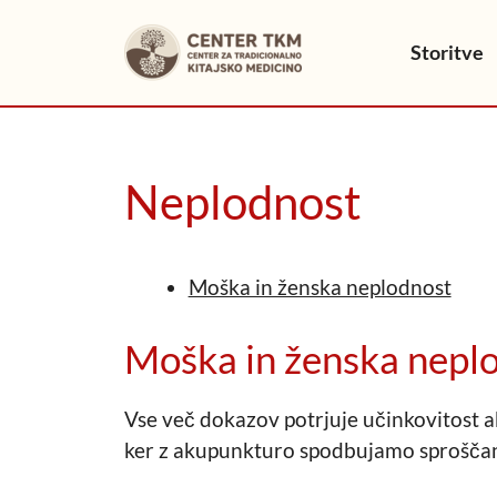
Skip
to
Storitve
content
Neplodnost
Moška in ženska neplodnost
Moška in ženska nepl
Vse več dokazov potrjuje učinkovitost a
ker z akupunkturo spodbujamo sproščan