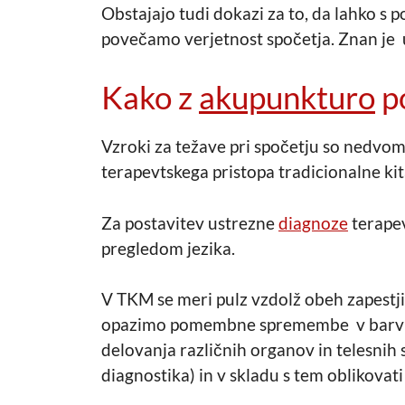
Obstajajo tudi dokazi za to, da lahko s
povečamo verjetnost spočetja. Znan je u
Kako z
akupunkturo
p
Vzroki za težave pri spočetju so nedvom
terapevtskega pristopa tradicionalne kit
Za postavitev ustrezne
diagnoze
terapev
pregledom jezika.
V TKM se meri pulz vzdolž obeh zapestjih
opazimo pomembne spremembe v barvi, o
delovanja različnih organov in telesnih
diagnostika) in v skladu s tem oblikovati