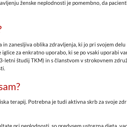
dravljenju ženske neplodnosti je pomembno, da pacientk
?
a in zanesljiva oblika zdravljenja, ki jo pri svojem del
 iglice za enkratno uporabo, ki se po vsaki uporabi va
3-letni študij TKM) in s članstvom v strokovnem združ
ti.
 sam?
ka terapij. Potrebna je tudi aktivna skrb za svoje zd
ltate pri neplodnosti, so predvsem ustrezna dieta, v