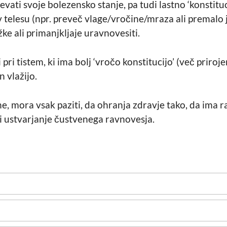
evati svoje bolezensko stanje, pa tudi lastno ‘konstit
 telesu (npr. preveč vlage/vročine/mraza ali premalo 
ke ali primanjkljaje uravnovesiti.
 pri tistem, ki ima bolj ‘vročo konstitucijo’ (več priroj
n vlažijo.
, mora vsak paziti, da ohranja zdravje tako, da ima r
i ustvarjanje čustvenega ravnovesja.