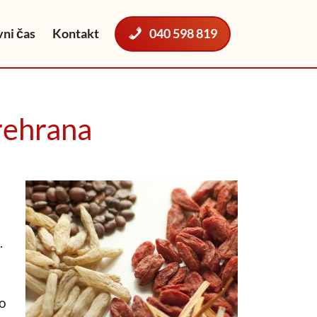
ni čas
Kontakt
040 598 819
prehrana
.
ko