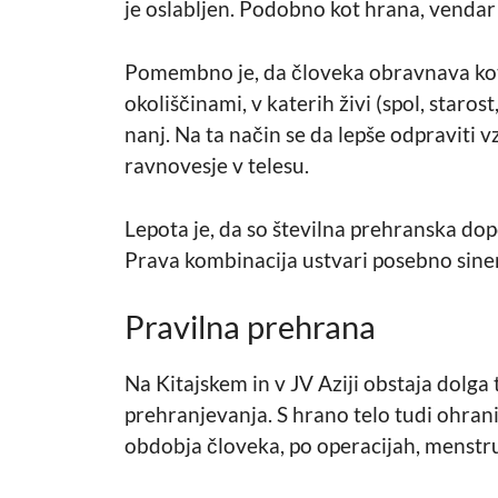
je oslabljen. Podobno kot hrana, vendar 
Pomembno je, da človeka obravnava kot 
okoliščinami, v katerih živi (spol, starost
nanj. Na ta način se da lepše odpraviti v
ravnovesje v telesu.
Lepota je, da so številna prehranska dopol
Prava kombinacija ustvari posebno sinerg
Pravilna prehrana
Na Kitajskem in v JV Aziji obstaja dolga 
prehranjevanja. S hrano telo tudi ohran
obdobja človeka, po operacijah, menstruac