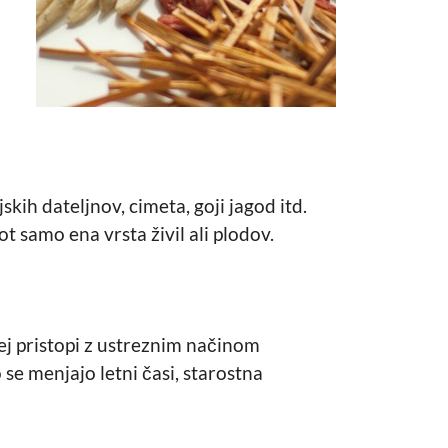
skih dateljnov, cimeta, goji jagod itd.
 samo ena vrsta živil ali plodov.
rej pristopi z ustreznim načinom
se menjajo letni časi, starostna