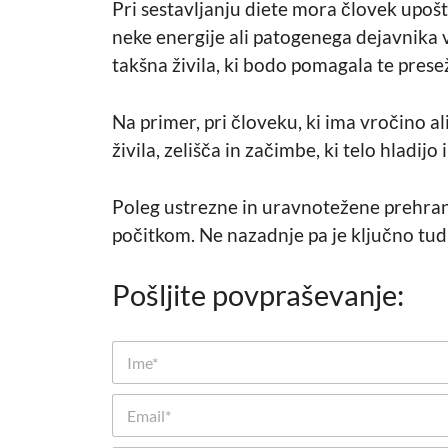
Pri sestavljanju diete mora človek upošt
neke energije ali patogenega dejavnika v
takšna živila, ki bodo pomagala te presež
Na primer, pri človeku, ki ima vročino ali
živila, zelišča in začimbe, ki telo hladijo i
Poleg ustrezne in uravnotežene prehrane
počitkom. Ne nazadnje pa je ključno tud
Pošljite povpraševanje:
I
m
e
E
*
m
a