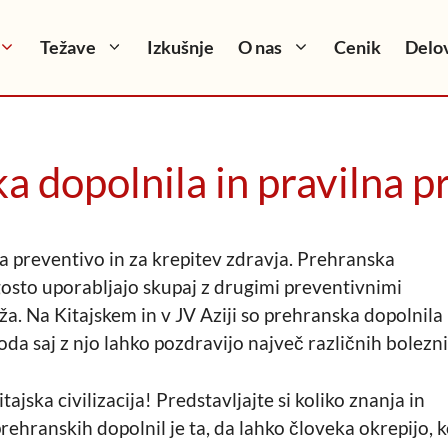
Težave
Izkušnje
O nas
Cenik
Delov
a dopolnila in pravilna 
za preventivo in za krepitev zdravja. Prehranska
gosto uporabljajo skupaj z drugimi preventivnimi
a. Na Kitajskem in v JV Aziji so prehranska dopolnila
 saj z njo lahko pozdravijo največ različnih bolezni
tajska civilizacija! Predstavljajte si koliko znanja in
rehranskih dopolnil je ta, da lahko človeka okrepijo, 