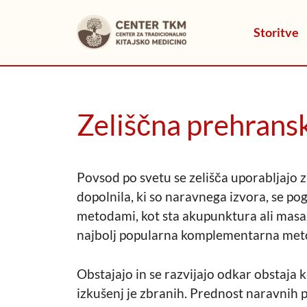
Skip
to
Storitve
content
Zeliščna prehransk
Povsod po svetu se zelišča uporabljajo 
dopolnila, ki so naravnega izvora, se po
metodami, kot sta akupunktura ali masaž
najbolj popularna komplementarna metoda
Obstajajo in se razvijajo odkar obstaja ki
izkušenj je zbranih. Prednost naravnih p