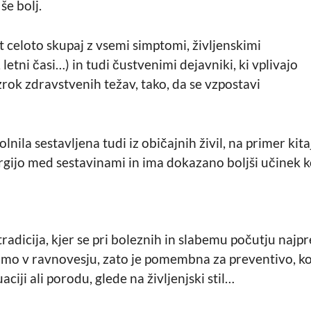
še bolj.
celoto skupaj z vsemi simptomi, življenskimi
, letni časi…) in tudi čustvenimi dejavniki, ki vplivajo
zrok zdravstvenih težav, tako, da se vzpostavi
nila sestavljena tudi iz običajnih živil, na primer kitaj
ijo med sestavinami in ima dokazano boljši učinek kot
tradicija, kjer se pri boleznih in slabemu počutju najp
imo v ravnovesju, zato je pomembna za preventivo, ko 
iji ali porodu, glede na življenjski stil…