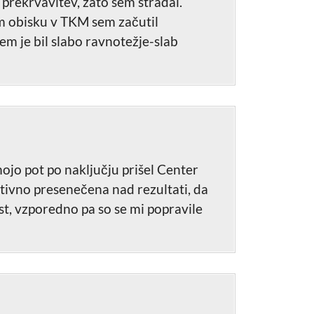
prekrvavitev, zato sem stradal.
em obisku v TKM sem začutil
em je bil slabo ravnotežje-slab
mojo pot po naključju prišel Center
itivno presenečena nad rezultati, da
st, vzporedno pa so se mi popravile