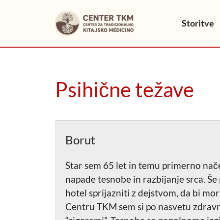
Skip
to
Storitve
content
Psihične težave
Borut
Star sem 65 let in temu primerno nače
napade tesnobe in razbijanje srca. Še
hotel sprijazniti z dejstvom, da bi mo
Centru TKM sem si po nasvetu zdravnik