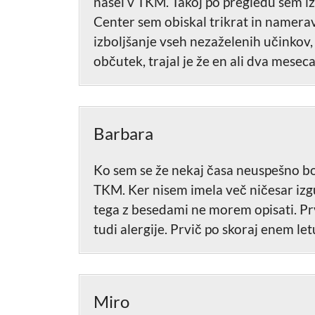
našel v TKM. Takoj po pregledu sem i
Center sem obiskal trikrat in namera
izboljšanje vseh nezaželenih učinkov, 
občutek, trajal je že en ali dva mesec
Barbara
Ko sem se že nekaj časa neuspešno bor
TKM. Ker nisem imela več ničesar izgu
tega z besedami ne morem opisati. Prv
tudi alergije. Prvič po skoraj enem le
Miro