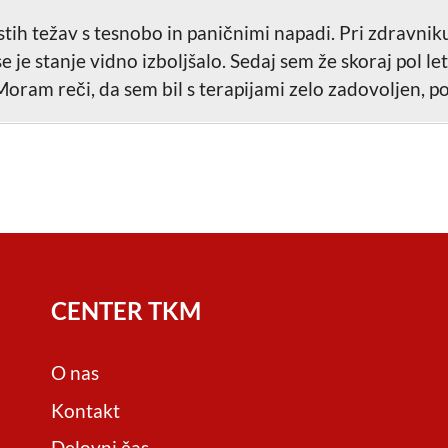
ih težav s tesnobo in paničnimi napadi. Pri zdravniku
se je stanje vidno izboljšalo. Sedaj sem že skoraj pol 
Moram reči, da sem bil s terapijami zelo zadovoljen, poh
CENTER TKM
O nas
Kontakt
Delovni čas