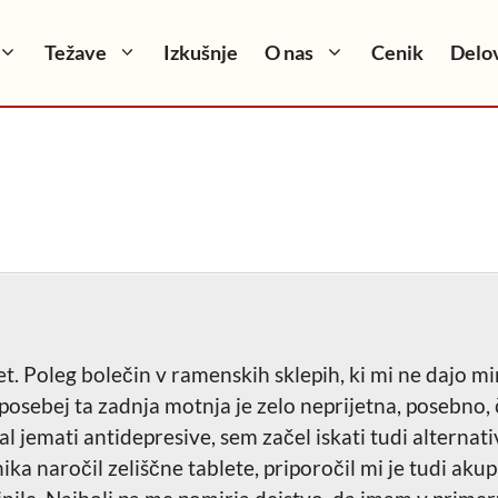
Težave
Izkušnje
O nas
Cenik
Delov
t. Poleg bolečin v ramenskih sklepih, ki mi ne dajo mi
 posebej ta zadnja motnja je zelo neprijetna, posebno,
ral jemati antidepresive, sem začel iskati tudi altern
a naročil zeliščne tablete, priporočil mi je tudi akup