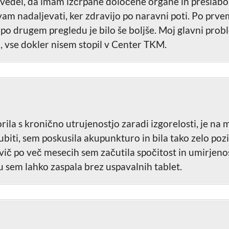
zvedel, da imam izčrpane določene organe in preslabo 
vam nadaljevati, ker zdravijo po naravni poti. Po prv
po drugem pregledu je bilo še boljše. Moj glavni probl
a, vse dokler nisem stopil v Center TKM.
ila s kronično utrujenostjo zaradi izgorelosti, je na 
biti, sem poskusila akupunkturo in bila tako zelo poz
ič po več mesecih sem začutila spočitost in umirjeno
tu sem lahko zaspala brez uspavalnih tablet.