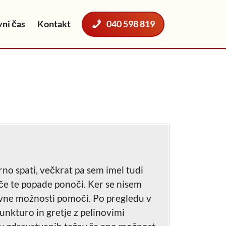
ni čas
Kontakt
040 598 819
rno spati, večkrat pa sem imel tudi
 če te popade ponoči. Ker se nisem
ativne možnosti pomoči. Po pregledu v
unkturo in gretje z pelinovimi