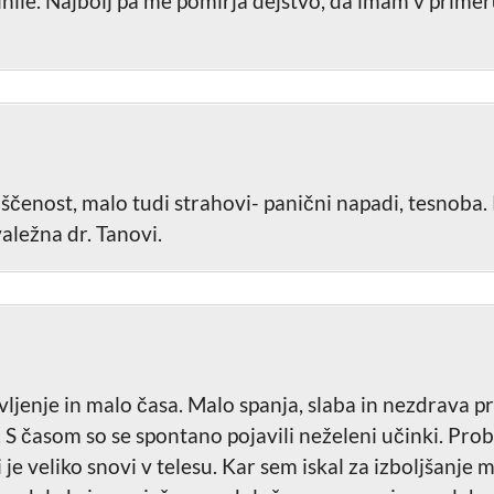
inile. Najbolj pa me pomirja dejstvo, da imam v prime
oščenost, malo tudi strahovi- panični napadi, tesnoba.
ležna dr. Tanovi.
ljenje in malo časa. Malo spanja, slaba in nezdrava pre
s. S časom so se spontano pojavili neželeni učinki. Prob
 je veliko snovi v telesu. Kar sem iskal za izboljšanj