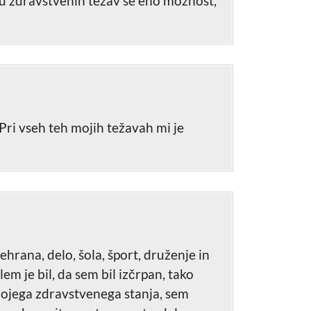
ru zdravstvenih težav še eno možnost,
 Pri vseh teh mojih težavah mi je
hrana, delo, šola, šport, druženje in
lem je bil, da sem bil izčrpan, tako
e mojega zdravstvenega stanja, sem