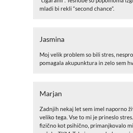
“cigarami”. Tesnobe so popolnoma izg
mladi bi rekli “second chance”.
Jasmina
Moj velik problem so bili stres, nespr
pomagala akupunktura in zelo sem hva
Marjan
Zadnjih nekaj let sem imel naporno živ
veliko tega. Vse to mi je prineslo stre
fizično kot psihično, primanjkovalo mi