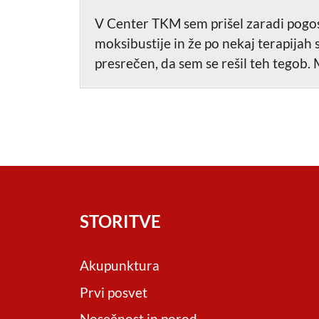
V Center TKM sem prišel zaradi pogost
moksibustije in že po nekaj terapijah 
presrečen, da sem se rešil teh tegob. 
STORITVE
Akupunktura
Prvi posvet
Nosečnost in porod