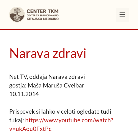
Skip
to
Men
content
Narava zdravi
Net TV, oddaja Narava zdravi
gostja: Maša Maruša Cvelbar
10.11.2014
Prispevek si lahko v celoti ogledate tudi
tukaj:
https://www.youtube.com/watch?
v=ukAou0FxtPc