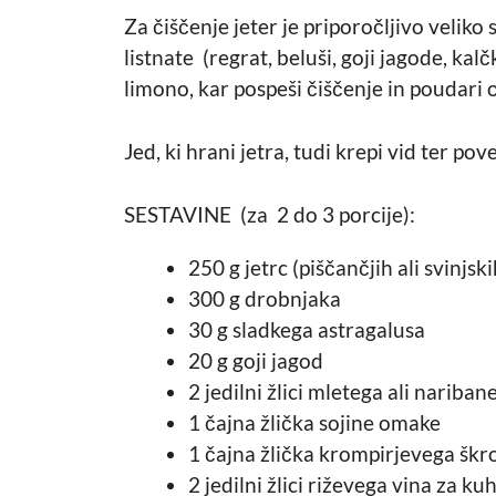
Za čiščenje jeter je priporočljivo velik
listnate (regrat, beluši, goji jagode, ka
limono, kar pospeši čiščenje in poudari 
Jed, ki hrani jetra, tudi krepi vid ter po
SESTAVINE (za 2 do 3 porcije):
250 g jetrc (piščančjih ali svinjski
300 g drobnjaka
30 g sladkega astragalusa
20 g goji jagod
2 jedilni žlici mletega ali nariban
1 čajna žlička sojine omake
1 čajna žlička krompirjevega škr
2 jedilni žlici riževega vina za ku