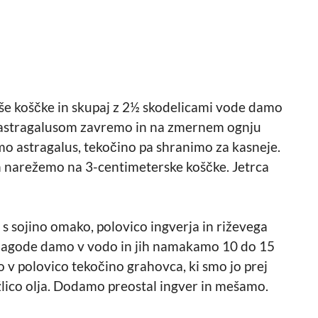
e koščke in skupaj z 2½ skodelicami vode damo
astragalusom zavremo in na zmernem ognju
o astragalus, tekočino pa shranimo za kasneje.
 narežemo na 3-centimeterske koščke. Jetrca
s sojino omako, polovico ingverja in riževega
 jagode damo v vodo in jih namakamo 10 do 15
 v polovico tekočino grahovca, ki smo jo prej
žlico olja. Dodamo preostal ingver in mešamo.