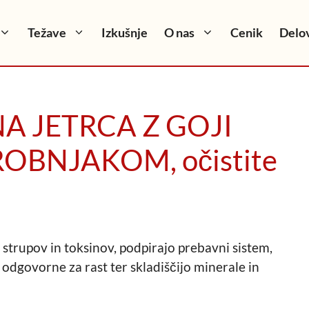
Težave
Izkušnje
O nas
Cenik
Delov
NA JETRCA Z GOJI
OBNJAKOM, očistite
e strupov in toksinov, podpirajo prebavni sistem,
o odgovorne za rast ter skladiščijo minerale in