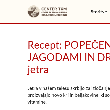
Skip
to
Storitve
content
Recept: POPEČE
JAGODAMI IN DR
jetra
Jetra v našem telesu skrbijo za izločanj
proizvajajo novo kri in beljakovine, ki s
vitamine.