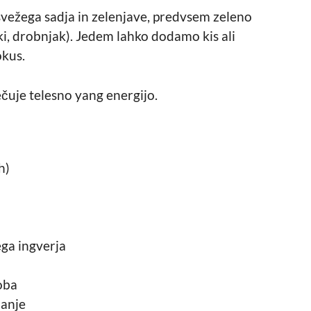
o svežega sadja in zelenjave, predvsem zeleno
lčki, drobnjak). Jedem lahko dodamo kis ali
okus.
večuje telesno yang energijo.
h)
ega ingverja
oba
hanje