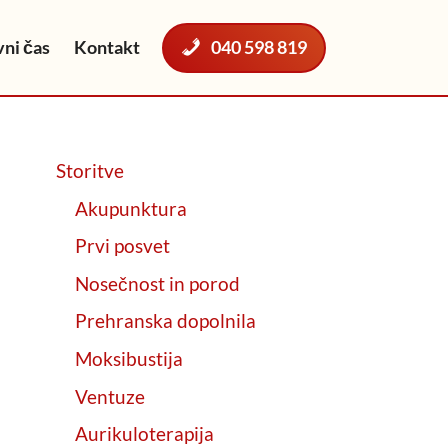
ni čas
Kontakt
040 598 819
Storitve
Akupunktura
Prvi posvet
Nosečnost in porod
Prehranska dopolnila
Moksibustija
Ventuze
Aurikuloterapija