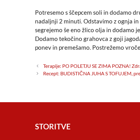
Potresemo s ščepcem soli in dodamo dr
nadaljnji 2 minuti. Odstavimo z ognja i
segrejemo še eno žlico olja in dodamo je
Dodamo tekočino grahovca z goji jagod
ponev in premešamo. Postrežemo vroče
Terapije: PO POLETJU SE ZIMA POZNA! Zdrav
Recept: BUDISTIČNA JUHA S TOFUJEM, prep
STORITVE