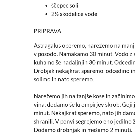
ščepec soli
2½ skodelice vode
PRIPRAVA
Astragalus operemo, narežemo na manjš
v posodo. Namakamo 30 minut. Vodo z 
kuhamo še nadaljnjih 30 minut. Odcedim
Drobjak nekajkrat speremo, odcedino in
solimo in nato speremo.
Narežemo jih na tanjše kose in začinimo 
vina, dodamo še krompirjev škrob. Goji
minut. Nekajkrat speremo, nato jih damo
shranili. V ponvi segrejemo eno jedilno 
Dodamo drobnjak in mešamo 2 minuti.