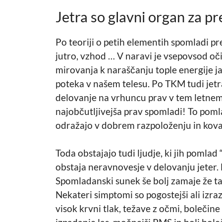
Jetra so glavni organ za pr
Po teoriji o petih elementih spomladi pre
jutro, vzhod … V naravi je vsepovsod očit
mirovanja k naraščanju tople energije j
poteka v našem telesu. Po TKM tudi jetr
delovanje na vrhuncu prav v tem letnem č
najobčutljivejša prav spomladi! To poml
odražajo v dobrem razpoloženju in kovanj
Toda obstajajo tudi ljudje, ki jih pomlad 
obstaja neravnovesje v delovanju jeter. 
Spomladanski sunek še bolj zamaje že ta
Nekateri simptomi so pogostejši ali izrazi
visok krvni tlak, težave z očmi, bolečine 