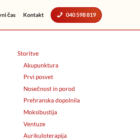
ni čas
Kontakt
040 598 819
Storitve
Akupunktura
Prvi posvet
Nosečnost in porod
Prehranska dopolnila
Moksibustija
Ventuze
Aurikuloterapija