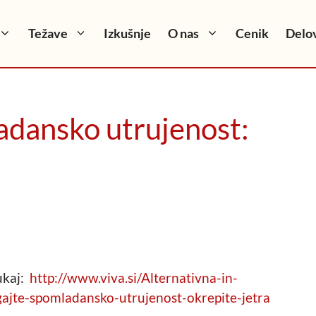
Težave
Izkušnje
O nas
Cenik
Delov
dansko utrujenost:
tukaj:
http://www.viva.si/Alternativna-in-
e-spomladansko-utrujenost-okrepite-jetra