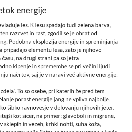
etok energije
vladuje les. K lesu spadajo tudi zelena barva,
en razcvet in rast, zgodil se je obrat od
ang. Podobna eksplozija energije in spreminjanja
a pripadajo elementu lesa, zato je njihovo
asu, na drugi strani pa so jetra
adno kipenje in spremembe se pri večini ljudi
u načrtov, saj je v naravi več aktivne energije.
“zdela”. To so osebe, pri katerih že pred tem
Nanje porast energije jang ne vpliva najbolje.
ko šibko ravnovesje v delovanju njihovih jeter.
tejši kot sicer, na primer: glavoboli in migrene,
v sklepih in vezeh, krhki nohti, suha koža,