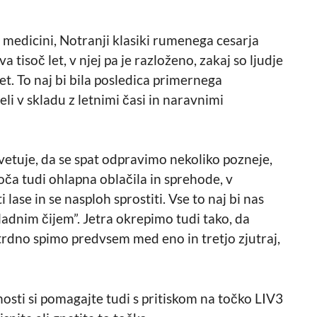
 medicini, Notranji klasiki rumenega cesarja
a tisoč let, v njej pa je razloženo, zakaj so ljudje
let. To naj bi bila posledica primernega
veli v skladu z letnimi časi in naravnimi
etuje, da se spat odpravimo nekoliko pozneje,
oča tudi ohlapna oblačila in sprehode, v
lase in se nasploh sprostiti. Vse to naj bi nas
mladnim čijem”. Jetra okrepimo tudi tako, da
 trdno spimo predvsem med eno in tretjo zjutraj,
sti si pomagajte tudi s pritiskom na točko LIV3