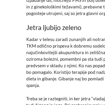
izpadanje las, močnejši PMS in bolj bole
in z ginekološkimi težavami), prebavne te
pogosteje utrujeni, saj so jetra glavni o
Jetra ljubijo zeleno
Kadar v telesu zaradi zunanjih ali notra
TKM odlično prispeva k dobremu sodelo
najučinkovitejši akupunktura in zeliščna
oziroma bolezni, pomembni pa sta tudi p
predvsem v skladu z njimi. Ko nas popa
bo pomagalo. Koristijo terapije pod n
dieta in gibanje. Gibanje naj bo pomladi
spanja.
Treba se je raztegniti, in ker jetra “vla