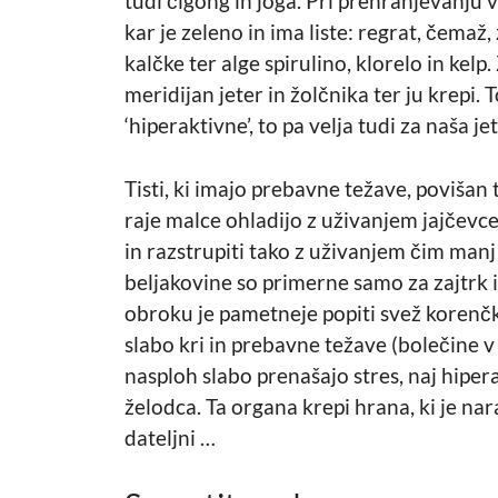
tudi čigong in joga. Pri prehranjevanju v
kar je zeleno in ima liste: regrat, čemaž,
kalčke ter alge spirulino, klorelo in kelp.
meridijan jeter in žolčnika ter ju krepi.
‘hiperaktivne’, to pa velja tudi za naša j
Tisti, ki imajo prebavne težave, povišan tl
raje malce ohladijo z uživanjem jajčevce
in razstrupiti tako z uživanjem čim manj
beljakovine so primerne samo za zajtrk in 
obroku je pametneje popiti svež korenčkov
slabo kri in prebavne težave (bolečine v 
nasploh slabo prenašajo stres, naj hipera
želodca. Ta organa krepi hrana, ki je na
dateljni …