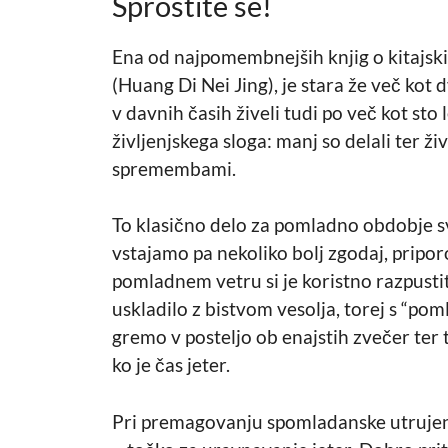
Sprostite se!
Ena od najpomembnejših knjig o kitajski
(Huang Di Nei Jing), je stara že več kot dv
v davnih časih živeli tudi po več kot sto 
življenjskega sloga: manj so delali ter ži
spremembami.
To klasično delo za pomladno obdobje sv
vstajamo pa nekoliko bolj zgodaj, pripor
pomladnem vetru si je koristno razpustiti 
uskladilo z bistvom vesolja, torej s “po
gremo v posteljo ob enajstih zvečer ter
ko je čas jeter.
Pri premagovanju spomladanske utrujeno