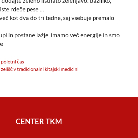
 dodajte zeleno listnato zelenjavo: baziliko,
 liste rdeče pese …
več kot dva do tri tedne, saj vsebuje premalo
rupi in postane lažje, imamo več energije in smo
ne
 poletni čas
zelišč v tradicionalni kitajski medicini
CENTER TKM