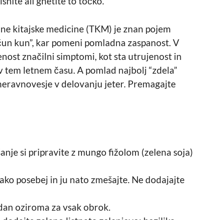
snite ali gnetite to točko.
alne kitajske medicine (TKM) je znan pojem
 “čun kun”, kar pomeni pomladna zaspanost. V
nost značilni simptomi, kot sta utrujenost in
v tem letnem času. A pomlad najbolj “zdela”
 neravnovesje v delovanju jeter. Premagajte
anje si pripravite z mungo fižolom (zelena soja)
ako posebej in ju nato zmešajte. Ne dodajajte
dan oziroma za vsak obrok.