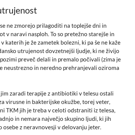
trujenost
se ne zmorejo prilagoditi na toplejše dni in
kot v naravi nasploh. To so pretežno starejše in
, v katerih je že zametek bolezni, ki pa še ne kaže
ansko utrujenost dovzetnejši ljudje, ki ne živijo
so pozimi preveč delali in premalo počivali (zima je
, se neustrezno in neredno prehranjevali oziroma
jim zaradi terapije z antibiotiki v telesu ostali
za virusne in bakterijske okužbe, torej veter,
ni TKM jih je treba v celoti odstraniti iz telesa,
dnjo in nemara največjo skupino ljudi, ki jih
o osebe z neravnovesji v delovanju jeter.