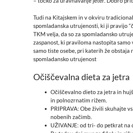
– točko za uravnavanje jeter. Dobro priti
Tudi na Kitajskem in v okviru tradicion
spomladanska utrujenosti, ki ji pravijo
TKM velja, da so za spomladansko utruje
zaspanost, ki praviloma nastopita samo 
samo tiste osebe, pri katerih že obstaja
spomladansko utrujenost
Očiščevalna dieta za jetra
Očiščevalno dieto za jetra in hujš
in polnozrnatim rižem.
PRIPRAVA: Obe živili skuhajte vs
nobenih začimb.
UŽIVANJE: od tri- do petkrat na 