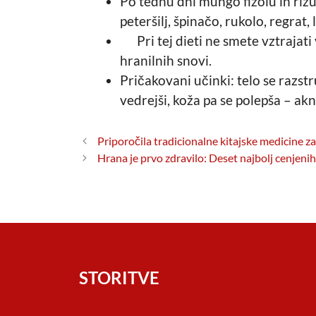
Po tednu dni mungo fižolu in rižu
peteršilj, špinačo, rukolo, regrat,
Pri tej dieti ne smete vztrajati 
hranilnih snovi.
Pričakovani učinki: telo se razst
vedrejši, koža pa se polepša – ak
Priporočila tradicionalne kitajske medicine za
Hrana je prvo zdravilo: Deset najbolj cenjenih 
STORITVE