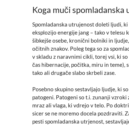
Koga muči spomladanska u
Spomladanska utrujenost doleti ljudi, ki 
eksplozijo energije jang – tako v telesu 
šibkejše osebe, kronični bolniki in ljudje
očitnih znakov. Poleg tega so za spomlad
v skladu z naravnimi cikli, torej vsi, ki 
čas hibernacije, počitka, miru in teme)
tako ali drugače slabo skrbeli zase.
Posebno skupino sestavljajo ljudje, ki so 
patogeni. Patogeni so t.i. zunanji vzroki 
mraz ali vlaga, ki vdrejo v telo. Po doktri
sicer se ne moremo docela pozdraviti. Za
pesti spomladanska utrjenost, sestavljaj