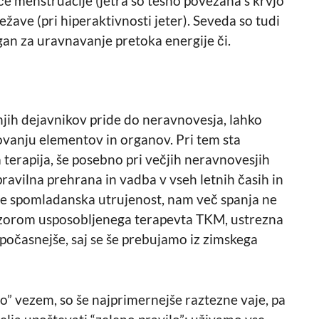
če menstruacije (jetra so tesno povezana s krvjo
žave (pri hiperaktivnosti jeter). Seveda so tudi
rgan za uravnavanje pretoka energije či.
njih dejavnikov pride do neravnovesja, lahko
vanju elementov in organov. Pri tem sta
 terapija, še posebno pri večjih neravnovesjih
ravilna prehrana in vadba v vseh letnih časih in
de spomladanska utrujenost, nam več spanja ne
adzorom usposobljenega terapevta TKM, ustrezna
 počasnejše, saj se še prebujamo iz zimskega
dajo” vezem, so še najprimernejše raztezne vaje, pa