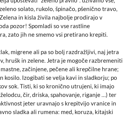
elja upoštevati “zeleno pravilo”: uživamo vse,
 zeleno solato, rukolo, špinačo, pšenično travo,
 Zelena in kisla živila najbolje prodirajo v
 Toda pozor! Spomladi so vse rastline
etra, zato jih ne smemo vsi pretirano krepiti.
ak, migrene ali pa so bolj razdražljivi, naj jetra
v, hrušk in zelene. Jetra je mogoče razbremeniti
 mastne, začinjene, pečene ali krepčilne hrane;
kosilo. Izogibati se velja kavi in sladkorju; po
 sok. Tisti, ki so kronično utrujeni, ki imajo
želodcu, čir, driska, spahovanje, riganje …) ter
ktivnost jeter uravnajo s krepitvijo vranice in
ravno sladka ali rumena: med, koruza, kitajski