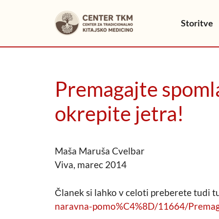
Skip
to
Storitve
content
Premagajte spomla
okrepite jetra!
Maša Maruša Cvelbar
Viva, marec 2014
Članek si lahko v celoti preberete tudi 
naravna-pomo%C4%8D/11664/Premagajt