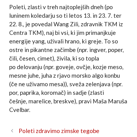
Poleti, zlasti v treh najtoplejših dneh (po
luninem koledarju so ti letos 13. in 23. 7. ter
22. 8., je povedal Wang Zili, zdravnik TKM iz
Centra TKM), naj bi vsi, ki jim primanjkuje
energije yang, uživali hrano, ki greje. To so
ostre in pikantne začimbe (npr. ingver, poper,
čili, česen, cimet), živila, ki so topla
po delovanju (npr. goveje, ovčje, kozje meso,
mesne juhe, juha z rjavo morsko algo konbu
(če ne uživamo mesa)), sveža zelenjava (npr.
por, paprika, koromač) in sadje (zlasti
češnje, marelice, breskve), pravi Maša Maruša
Cvelbar.
Poleti zdravimo zimske tegobe