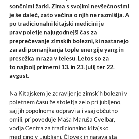
sončnimi žarki. Zima s svojimi nevšečnostmi
je še daleč, zato večina o njih ne razmišlja. A
po tradicionalni kitajski medicini je
prav poletje najugodnejši čas za
preprečevanje zimskih bolezni, ki nastanejo
zaradi pomanjkanja tople energije yang in
presežka mraza v telesu. Letos so za
to najbolj primerni 13. in 23. julij ter 22.
avgust.
Na Kitajskem je zdravljenje zimskih bolezni v
poletnem času že stoletja zelo priljubljeno,
saj jih popolnoma odpravi ali vsaj občutno
omili, pripoveduje Maša Maruša Cvelbar,
vodja Centra za tradicionalno kitajsko
medicino v Ljubljani. Človek in narava sta