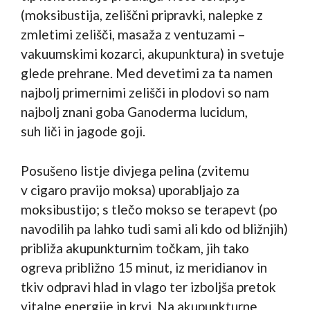
(moksibustija, zeliščni pripravki, nalepke z
zmletimi zelišči, masaža z ventuzami –
vakuumskimi kozarci, akupunktura) in svetuje
glede prehrane. Med devetimi za ta namen
najbolj primernimi zelišči in plodovi so nam
najbolj znani goba Ganoderma lucidum,
suh liči in jagode goji.
Posušeno listje divjega pelina (zvitemu
v cigaro pravijo moksa) uporabljajo za
moksibustijo; s tlečo mokso se terapevt (po
navodilih pa lahko tudi sami ali kdo od bližnjih)
približa akupunkturnim točkam, jih tako
ogreva približno 15 minut, iz meridianov in
tkiv odpravi hlad in vlago ter izboljša pretok
vitalne energije in krvi. Na akupunkturne