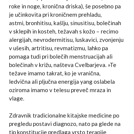
roke in noge, kronična driska), še posebno pa
je učinkovita pri kroničnem prehladu,
astmi, bronhitisu, kašlju, sinusitisu, bolečinah
v sklepih in kosteh, težavah s kožo – recimo
alergijah, nevrodermitisu, luskavici, zvonjenju
v ušesih, artritisu, revmatizmu, lahko pa
pomaga tudi pri bolečih menstruacijah ali
bolečinah v križu, našteva Cvelbarjeva. »Te
težave imamo takrat, ko je vranična,
ledvična ali pljučna energija yang oslabela
oziroma imamo v telesu preveč mraza in
vlage.
Zdravnik tradicionalne kitajske medicine po
pregledu postavi diagnozo, nato pa glede na
tip konstitucije predlaga vrsto terapije