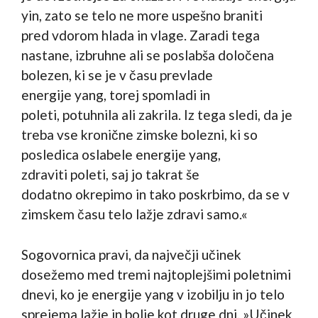
yin, zato se telo ne more uspešno braniti
pred vdorom hlada in vlage. Zaradi tega
nastane, izbruhne ali se poslabša določena
bolezen, ki se je v času prevlade
energije yang, torej spomladi in
poleti, potuhnila ali zakrila. Iz tega sledi, da je
treba vse kronične zimske bolezni, ki so
posledica oslabele energije yang,
zdraviti poleti, saj jo takrat še
dodatno okrepimo in tako poskrbimo, da se v
zimskem času telo lažje zdravi samo.«
Sogovornica pravi, da največji učinek
dosežemo med tremi najtoplejšimi poletnimi
dnevi, ko je energije yang v izobilju in jo telo
sprejema lažje in bolje kot druge dni. »Učinek